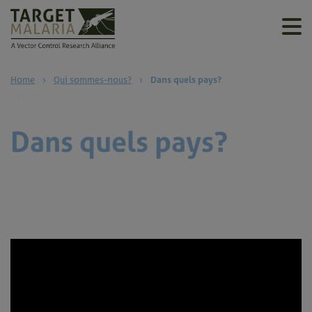
Home
›
Qui sommes-nous?
›
Dans quels pays?
Dans quels pays?