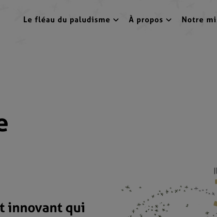
Le fléau du paludisme
À propos
Notre mi
e
t innovant qui