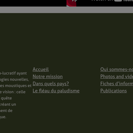
Accueil
Qui sommes-n
-lucratif ayant
Notre mission
Photos and vid
ogies nouvelles,
Dans quels pays?
Fiches d’infor
les moustiques et
Le fléau du paludisme
Publications
vision : celle
n quête
créant un
ment de
que.