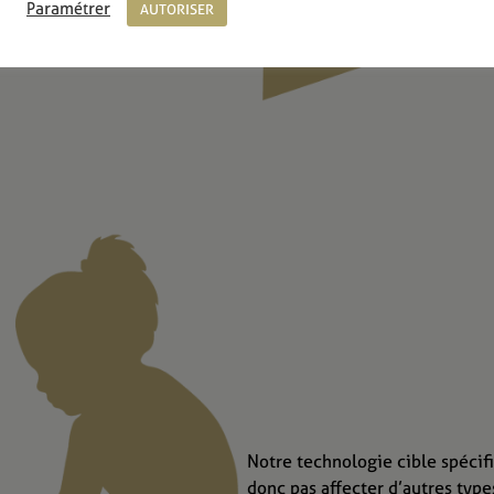
Paramétrer
AUTORISER
Notre technologie cible spéci
donc pas affecter d’autres typ