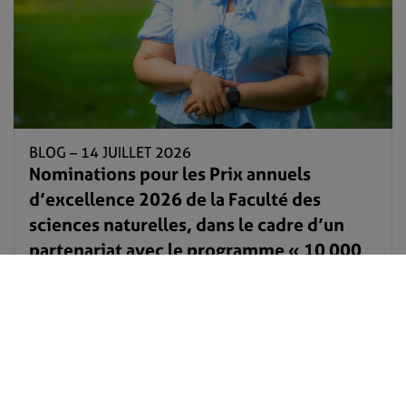
BLOG –
14 JUILLET 2026
Nominations pour les Prix annuels
d’excellence 2026 de la Faculté des
sciences naturelles, dans le cadre d’un
partenariat avec le programme « 10 000
Black Interns »
Par Lorraine Gibson
Lire plus