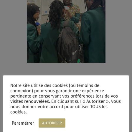
Divine Dzokoto of Target Malaria Ghana looking at mosquitoes with a visitor.
Inscrivez-vous à notre
(Left) Visitors playing the card game. (Right)
Notre site utilise des cookies (ou témoins de
newsletter
connexion) pour vous garantir une expérience
“C’était une excellente occasion pour nous d’atteindre un
pertinente en conservant vos préférences lors de vos
nouveau public qui nous a beaucoup soutenus et qui a été
visites renouvelées. En cliquant sur « Autoriser », vous
nous donnez votre accord pour utiliser TOUS les
émerveillé par notre travail !” – Divine Dzokoto
cookies.
Nous avons également présenté nos nouvelles chemises,
Paramétrer
AUTORISER
dont le motif s’inspire d’un motif africain traditionnel.