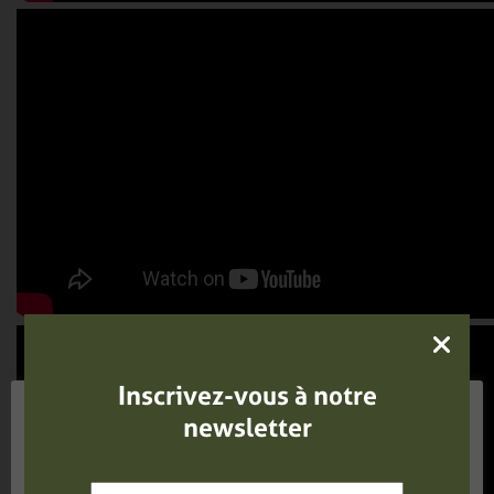
Inscrivez-vous à notre
Notre site utilise des cookies (ou témoins de
newsletter
connexion) pour vous garantir une expérience
pertinente en conservant vos préférences lors de vos
visites renouvelées. En cliquant sur « Autoriser », vous