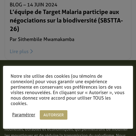
BLOG –
14 JUIN 2024
L’équipe de Target Malaria participe aux
négociations sur la biodiversité (SBSTTA-
26)
Par Sithembile Mwamakamba
Lire plus
Notre site utilise des cookies (ou témoins de
connexion) pour vous garantir une expérience
pertinente en conservant vos préférences lors de vos
visites renouvelées. En cliquant sur « Autoriser », vous
nous donnez votre accord pour utiliser TOUS les
cookies.
Paramétrer
AUTORISER
Target Malaria est un consortium de recherche à but non-lucratif
ayant pour objectif de développer et de partager des technologies
nouvelles, durables et économiques, qui permettront de modifier
les moustiques et de réduire la transmission du paludisme. Nous