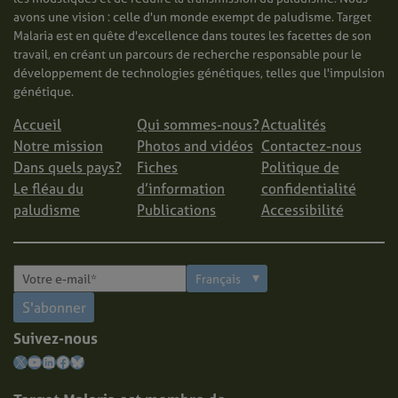
avons une vision : celle d'un monde exempt de paludisme. Target
Malaria est en quête d'excellence dans toutes les facettes de son
travail, en créant un parcours de recherche responsable pour le
développement de technologies génétiques, telles que l'impulsion
génétique.
Accueil
Qui sommes-nous?
Actualités
Notre mission
Photos and vidéos
Contactez-nous
Dans quels pays?
Fiches
Politique de
Le fléau du
d’information
confidentialité
paludisme
Publications
Accessibilité
S'abonner
Suivez-nous
X
YouTube
LinkedIn
Facebook
Bluesky