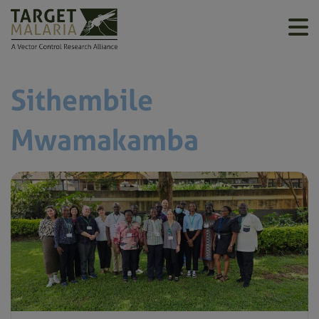
Sithembile
Mwamakamba