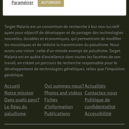
Paramétrer
AUTORISER
Target Malaria est un consortium de recherche à but non-lucratif
ayant pour objectif de développer et de partager des technologies
nouvelles, durables et économiques, qui permettront de modifier
les moustiques et de réduire la transmission du paludisme. Nous
avons une vision : celle d'un monde exempt de paludisme. Target
Malaria est en quête d'excellence dans toutes les facettes de son
travail, en créant un parcours de recherche responsable pour le
développement de technologies génétiques, telles que l'impulsion
génétique.
Accueil
Qui sommes-nous?
Actualités
Notre mission
Photos and vidéos
Contactez-nous
Dans quels pays?
Fiches
Politique de
Le fléau du
d’information
confidentialité
paludisme
Publications
Accessibilité