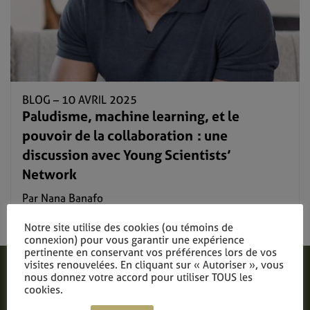
BLOG –
10 AVRIL 2025
Paludisme, machine learning, et le
pouvoir de la collaboration : une
discussion avec Young Scientists’
Network
Par Nana Banafo
Lire plus
Notre site utilise des cookies (ou témoins de
connexion) pour vous garantir une expérience
pertinente en conservant vos préférences lors de vos
visites renouvelées. En cliquant sur « Autoriser », vous
nous donnez votre accord pour utiliser TOUS les
cookies.