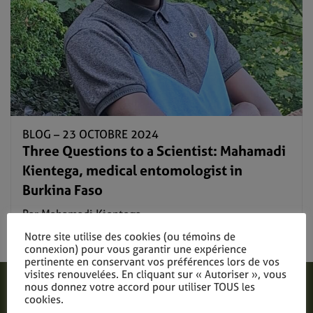
BLOG –
23 OCTOBRE 2024
Three Questions to a Scientist: Mahamadi
Kientega, medical entomologist in
Burkina Faso
Par Mahamadi Kientega
Notre site utilise des cookies (ou témoins de
Lire plus
connexion) pour vous garantir une expérience
pertinente en conservant vos préférences lors de vos
visites renouvelées. En cliquant sur « Autoriser », vous
nous donnez votre accord pour utiliser TOUS les
cookies.