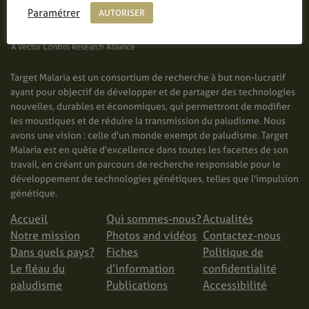
Paramétrer
AUTORISER
Target Malaria est un consortium de recherche à but non-lucratif
ayant pour objectif de développer et de partager des technologies
nouvelles, durables et économiques, qui permettront de modifier
les moustiques et de réduire la transmission du paludisme. Nous
avons une vision : celle d'un monde exempt de paludisme. Target
Malaria est en quête d'excellence dans toutes les facettes de son
travail, en créant un parcours de recherche responsable pour le
développement de technologies génétiques, telles que l'impulsion
génétique.
Accueil
Qui sommes-nous?
Actualités
Notre mission
Photos and vidéos
Contactez-nous
Dans quels pays?
Fiches
Politique de
Le fléau du
d’information
confidentialité
paludisme
Publications
Accessibilité