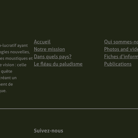
Accueil
Qui sommes-n
-lucratif ayant
Notre mission
Photos and vid
ogies nouvelles,
Dans quels pays?
Fiches d’infor
les moustiques et
Le fléau du paludisme
Publications
vision : celle
n quête
créant un
ment de
que.
Suivez-nous