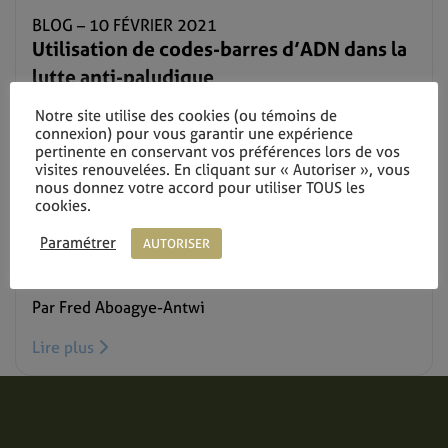
BLOG –
10 FÉVRIER 2021
Utilisation de codes-barres d’ADN dans la
lutte anti-paludique
Par Fred Aboagye-Antwi
Notre site utilise des cookies (ou témoins de
connexion) pour vous garantir une expérience
Lire plus
pertinente en conservant vos préférences lors de vos
visites renouvelées. En cliquant sur « Autoriser », vous
nous donnez votre accord pour utiliser TOUS les
cookies.
BLOG –
25 MAI 2020
Target Malaria Ghana: Unlocking DNA and
Paramétrer
AUTORISER
Ecosystem Knowledge
Par Fred Aboagye-Antwi
Lire plus