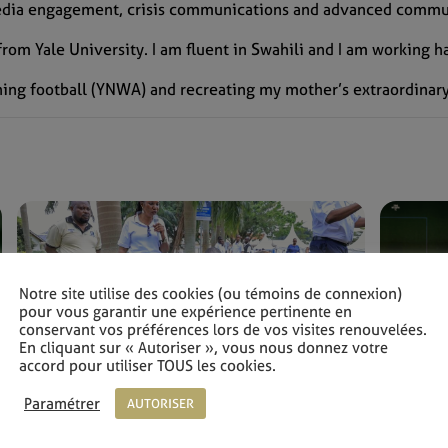
media engagement, crisis communications and advanced com
y from Yale University. I am fluent in Swahili and I am working
ching football (YNWA) and recreating my mother’s extraordinar
Notre site utilise des cookies (ou témoins de connexion)
pour vous garantir une expérience pertinente en
conservant vos préférences lors de vos visites renouvelées.
En cliquant sur « Autoriser », vous nous donnez votre
accord pour utiliser TOUS les cookies.
Paramétrer
AUTORISER
BLOG 