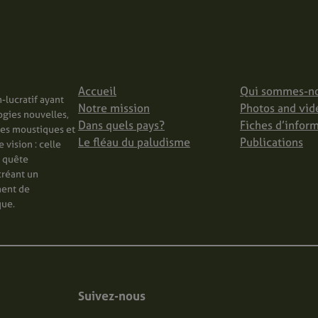
Accueil
Qui sommes-n
-lucratif ayant
Notre mission
Photos and vid
ogies nouvelles,
Dans quels pays?
Fiches d’infor
les moustiques et
Le fléau du paludisme
Publications
vision : celle
n quête
créant un
ment de
que.
Suivez-nous