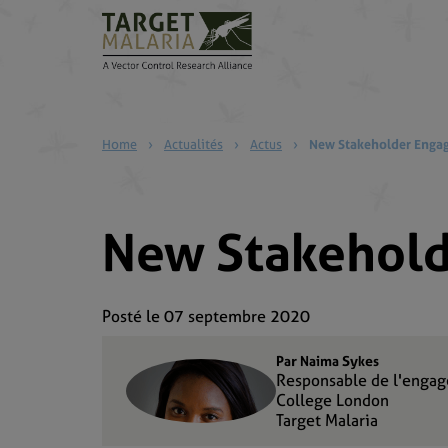
Home
›
Actualités
›
Actus
›
New Stakeholder Enga
New Stakehol
Posté le 07 septembre 2020
Par Naima Sykes
Responsable de l'engag
College London
Target Malaria