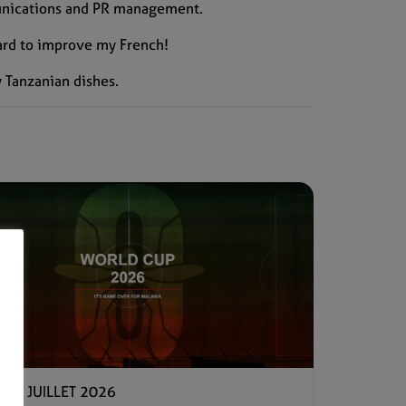
munications and PR management.
 hard to improve my French!
y Tanzanian dishes.
–
15 JUILLET 2026