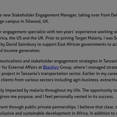
the new Stakeholder Engagement Manager, taking over from Delp
llege campus in Silwood, UK.
r engagement specialist with ten years’ experience working 
rica, the US and the UK. Prior to joining Target Malaria, I wa
p by David Sainsbury to support East African governments to a
and income generation.
munications and stakeholder engagement strategies in Tanzani
 for External Affairs at
BlackIvy
Group, where I managed strateg
project in Tanzania’s transportation sector. Earlier in my caree
 clients from various sectors including agri-business, extracti
tly impacted by malaria throughout my life. The opportunity t
gives me purpose, and I feel personally vested in its success.
nt through public private partnerships. I believe that clear,
clusive and sustainable development in Africa. In addition to