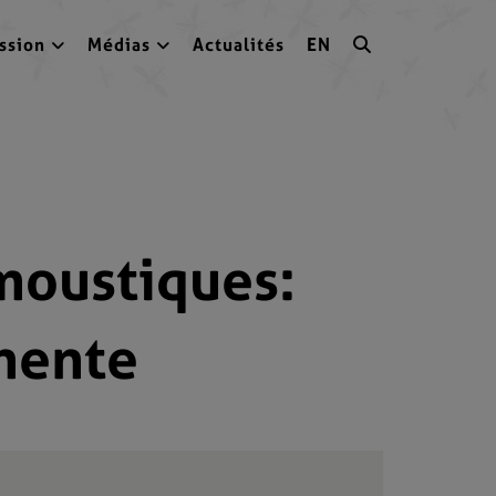
ssion
Médias
Actualités
EN
moustiques:
inente