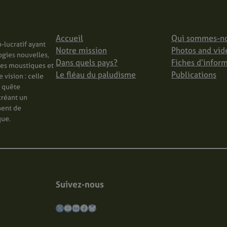
Accueil
Qui sommes-n
-lucratif ayant
Notre mission
Photos and vid
ogies nouvelles,
Dans quels pays?
Fiches d’infor
les moustiques et
Le fléau du paludisme
Publications
vision : celle
n quête
créant un
ment de
que.
Suivez-nous
X
YouTube
LinkedIn
Facebook
Bluesky