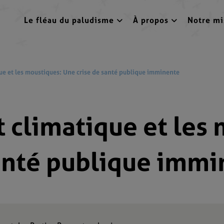
Le fléau du paludisme
À propos
Notre mi
e et les moustiques: Une crise de santé publique imminente
climatique et les 
santé publique imm