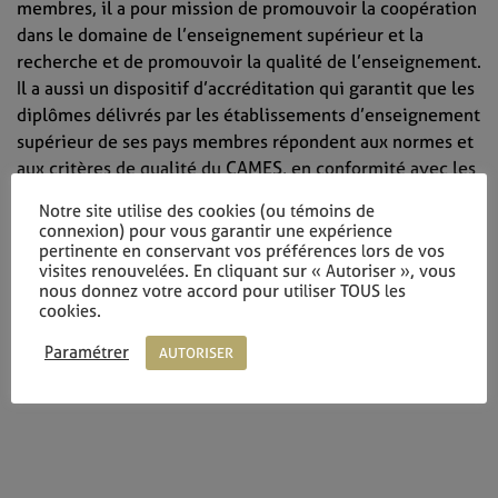
membres, il a pour mission de promouvoir la coopération
dans le domaine de l’enseignement supérieur et la
recherche et de promouvoir la qualité de l’enseignement.
Il a aussi un dispositif d’accréditation qui garantit que les
diplômes délivrés par les établissements d’enseignement
supérieur de ses pays membres répondent aux normes et
aux critères de qualité du CAMES, en conformité avec les
standards internationaux. Le siège du CAMES se trouve à
Notre site utilise des cookies (ou témoins de
Ouagadougou, au Burkina Faso.
connexion) pour vous garantir une expérience
pertinente en conservant vos préférences lors de vos
visites renouvelées. En cliquant sur « Autoriser », vous
nous donnez votre accord pour utiliser TOUS les
cookies.
Paramétrer
AUTORISER